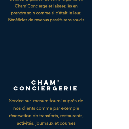
Cham'Concierge et laissez lès en
prendre soin comme si c'était le leur.
Bénéficiez de revenus passifs sans soucis
!
Cham'
conciergerie
Service sur mesure fourni auprès de
nos clients comme par exemple
réservation de transferts, restaurants,
activités, journaux et courses