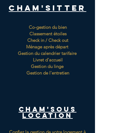
Cham'Sitter
Co-gestion du bien
Classement étoiles
Check in / Check out
Ménage après départ
Gestion du calendrier tarifaire
Livret d'accueil
Gestion du linge
Gestion de l'entretien
Cham'sous
location
Confiez la gestion de votre logement à