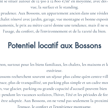
nt se situer autour de 12 500 à 12 800 €/m² en moyenne, avec des é
vue, la surface et le standing.
vec prudence. Aux Bossons, un appartement ancien dans une réside
chalet rénové avec jardin, garage, vue montagne et bonne exposi
monix, le prix au mètre carré donne une tendance, mais il ne suf
l’usage, du confort, de l’environnement et de la rareté du bien.
Potentiel locatif aux Bossons
bon, surtout pour les biens familiaux, les chalets, les maisons et
extérieur.
ossons recherchent souvent un séjour plus calme qu’en centre-vill
pace, plus de tranquillité, un parking plus simple et un cadre mo
on, vue glacier, parking ou grande capacité d’accueil peuvent bien
endant les vacances scolaires, l’hiver, l’été et les périodes de f
it être adaptée. Aux Bossons, on ne vend pas seulement la proximi
l’espace, le confort et l’expérience montagne.