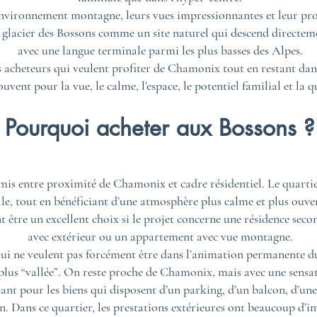
nvironnement montagne, leurs vues impressionnantes et leur prox
le glacier des Bossons comme un site naturel qui descend direct
avec une langue terminale parmi les plus basses des Alpes.
es acheteurs qui veulent profiter de Chamonix tout en restant dan
uvent pour la vue, le calme, l’espace, le potentiel familial et la qu
Pourquoi acheter aux Bossons ?
is entre proximité de Chamonix et cadre résidentiel. Le quartie
lle, tout en bénéficiant d’une atmosphère plus calme et plus ouve
 être un excellent choix si le projet concerne une résidence seco
avec extérieur ou un appartement avec vue montagne.
 qui ne veulent pas forcément être dans l’animation permanente du
, plus “vallée”. On reste proche de Chamonix, mais avec une sensa
ant pour les biens qui disposent d’un parking, d’un balcon, d’une 
n. Dans ce quartier, les prestations extérieures ont beaucoup d’