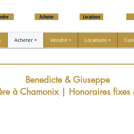
ndre
Acheter
Locations
s
Acheter +
Vendre +
Locations +
Conc
Benedicte & Giuseppe
re à Chamonix | Honoraires fixes &