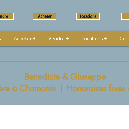
ndre
Acheter
Locations
s
Acheter +
Vendre +
Locations +
Conc
Benedicte & Giuseppe
re à Chamonix | Honoraires fixes &