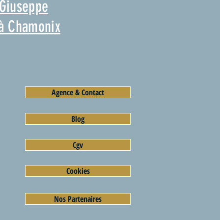
 Giuseppe
 à Chamonix
Agence & Contact
Blog
Cgv
Cookies
Nos Partenaires