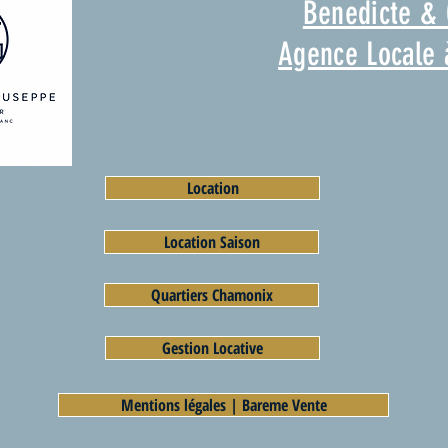
Benedicte &
Agence Locale
Location
Location Saison
Quartiers Chamonix
Gestion Locative
Mentions légales | Bareme Vente