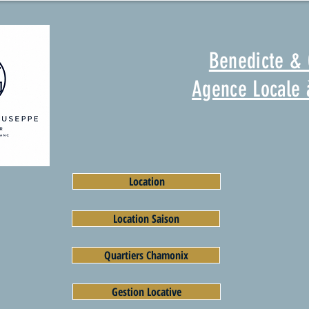
Benedicte &
Agence Locale
Location
Location Saison
Quartiers Chamonix
Gestion Locative