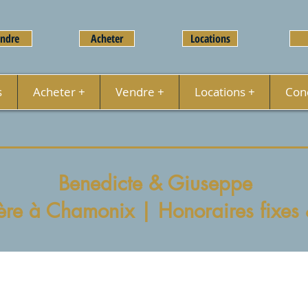
ndre
Acheter
Locations
s
Acheter +
Vendre +
Locations +
Conc
Benedicte & Giuseppe
re à Chamonix | Honoraires fixes &