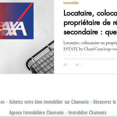
Immobilier
Locataire, coloca
propriétaire de 
secondaire : que
habitation sousc
Locataire, colocataire ou prop
?
ESTATE by Cham’Concierge vous 
assurance habitation.
c - Achetez votre bien immobilier sur Chamonix - Découvrez le
Agence Immobilière Chamonix - Immobilier Chamonix