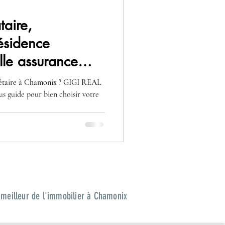
taire,
résidence
lle assurance
rire à Chamonix
riétaire à Chamonix ? GIGI REAL
guide pour bien choisir votre
 meilleur de l'immobilier à Chamonix