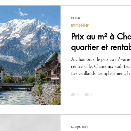
19 mai
Immobilier
Prix au m² à Ch
quartier et rentab
À Chamonix, le prix au m² varie 
centre-ville, Chamonix Sud, Les 
Les Gaillands. L’emplacement, la 
rénovation influencent directemen
locative. Pour investir intelligem
réel du bien, pas seulement son p
14 sept. 2025