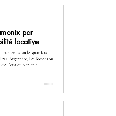
amonix par
ilité locative
fortement selon les quartiers :
Praz, Argentière, Les Bossons ou
vue, l’état du bien et la
t la valeur et la rentabilité
ment, il faut analyser le potentiel
rix d’achat.