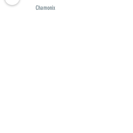
Agence Immobilière Chamonix - Immobilier
Chamonix
Benedicte & Giuseppe
Agence Locale à Chamonix